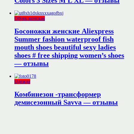
Colors 3 Sizes M L XL — отзывы
Обувь женская
Босоножки женские Aliexpress
Summer fashion waterproof fish
mouth shoes beautiful sexy ladies
shoes # free shipping women’s shoes
— отзывы
Одежда
Комбинезон -трансформер
демисезонный Savva — отзывы