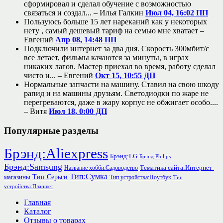
сформировал и сделал обучение с возможностью
связаться и создал... –
Илья Галкин
Июл 04, 16:02 ПП
Пользуюсь больше 15 лет нареканий как у некоторых
нету , самый дешевый тариф на семью мне хватает –
Евгений
Апр 08, 14:48 ПП
Подключили интернет за два дня. Скорость 300мбит/с
все летает, фильмы качаются за минуты, в играх
никаких лагов. Мастер приехал во время, работу сделал
чисто и... –
Евгений
Окт 15, 10:55 ДП
Нормальные запчасти на машину. Ставил на свою шкоду
рапид и на машины друзьям. Светодиодки по жаре не
перегреваются, даже в жару корпус не обжигает особо....
–
Витя
Июл 18, 0:00 ДП
Популярные разделы
Брэнд:Aliexpress
Брэнд:LG
Брэнд:Philips
Брэнд:Samsung
Тематика сайта:Интернет-
Название хобби:Садоводство
Тип:Сумка
Тип:Серьги
магазины
Тип устройства:Ноутбук
Тип
устройства:Планшет
Главная
Каталог
Отзывы о товарах