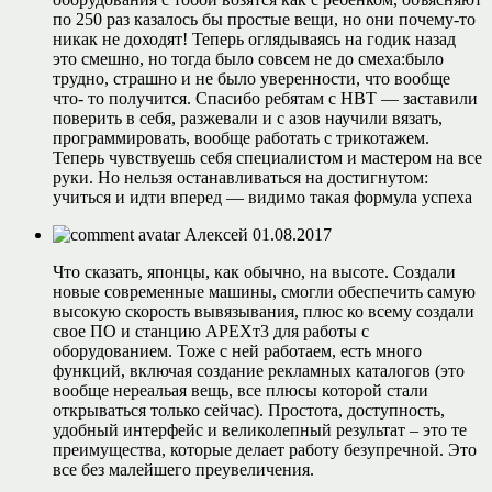
по 250 раз казалось бы простые вещи, но они почему-то
никак не доходят! Теперь оглядываясь на годик назад
это смешно, но тогда было совсем не до смеха:было
трудно, страшно и не было уверенности, что вообще
что- то получится. Спасибо ребятам с НВТ — заставили
поверить в себя, разжевали и с азов научили вязать,
программировать, вообще работать с трикотажем.
Теперь чувствуешь себя специалистом и мастером на все
руки. Но нельзя останавливаться на достигнутом:
учиться и идти вперед — видимо такая формула успеха
Алексей
01.08.2017
Что сказать, японцы, как обычно, на высоте. Создали
новые современные машины, смогли обеспечить самую
высокую скорость вывязывания, плюс ко всему создали
свое ПО и станцию APEXт3 для работы с
оборудованием. Тоже с ней работаем, есть много
функций, включая создание рекламных каталогов (это
вообще нереальая вещь, все плюсы которой стали
открываться только сейчас). Простота, доступность,
удобный интерфейс и великолепный результат – это те
преимущества, которые делает работу безупречной. Это
все без малейшего преувеличения.