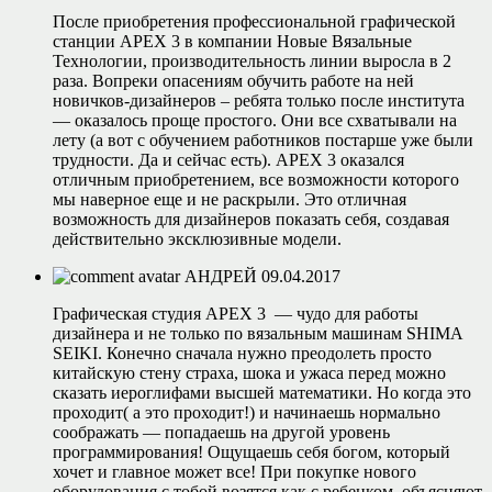
После приобретения профессиональной графической
станции APEX 3 в компании Новые Вязальные
Технологии, производительность линии выросла в 2
раза. Вопреки опасениям обучить работе на ней
новичков-дизайнеров – ребята только после института
— оказалось проще простого. Они все схватывали на
лету (а вот с обучением работников постарше уже были
трудности. Да и сейчас есть). APEX 3 оказался
отличным приобретением, все возможности которого
мы наверное еще и не раскрыли. Это отличная
возможность для дизайнеров показать себя, создавая
действительно эксклюзивные модели.
АНДРЕЙ
09.04.2017
Графическая студия APEX 3 — чудо для работы
дизайнера и не только по вязальным машинам SHIMA
SEIKI. Конечно сначала нужно преодолеть просто
китайскую стену страха, шока и ужаса перед можно
сказать иероглифами высшей математики. Но когда это
проходит( а это проходит!) и начинаешь нормально
соображать — попадаешь на другой уровень
программирования! Ощущаешь себя богом, который
хочет и главное может все! При покупке нового
оборудования с тобой возятся как с ребенком, объясняют