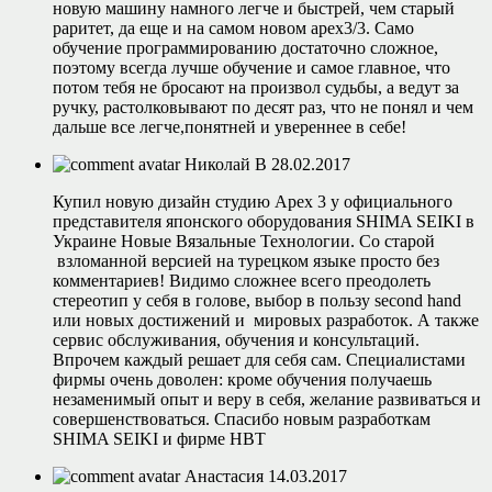
новую машину намного легче и быстрей, чем старый
раритет, да еще и на самом новом apex3/3. Само
обучение программированию достаточно сложное,
поэтому всегда лучше обучение и самое главное, что
потом тебя не бросают на произвол судьбы, а ведут за
ручку, растолковывают по десят раз, что не понял и чем
дальше все легче,понятней и увереннее в себе!
Николай B
28.02.2017
Купил новую дизайн студию Apex 3 у официального
представителя японского оборудования SHIMA SEIKI в
Украине Новые Вязальные Технологии. Со старой
взломанной версией на турецком языке просто без
комментариев! Видимо сложнее всего преодолеть
стереотип у себя в голове, выбор в пользу second hand
или новых достижений и мировых разработок. А также
сервис обслуживания, обучения и консультаций.
Впрочем каждый решает для себя сам. Специалистами
фирмы очень доволен: кроме обучения получаешь
незаменимый опыт и веру в себя, желание развиваться и
совершенствоваться. Спасибо новым разработкам
SHIMA SEIKI и фирме НВТ
Анастасия
14.03.2017