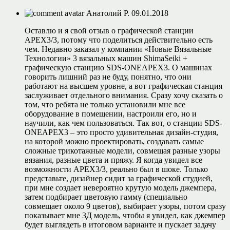
Анатолий Р.
09.01.2018
Оставлю и я свой отзыв о графической станции
АРЕХ3/3, потому что поделиться действительно есть
чем. Недавно заказал у компании «Новые Вязальные
Технологии» 3 вязальных машин ShimaSeiki +
графическую станцию SDS-ONEAPEX3. О машинах
говорить лишний раз не буду, понятно, что они
работают на высшем уровне, а вот графическая станция
заслуживает отдельного внимания. Сразу хочу сказать о
том, что ребята не только установили мне все
оборудование в помещении, настроили его, но и
научили, как чем пользоваться. Так вот, о станции SDS-
ONEAPEX3 – это просто удивительная дизайн-студия,
на которой можно проектировать, создавать самые
сложные трикотажные модели, совмещая разные узоры
вязания, разные цвета и пряжу. Я когда увидел все
возможности АРЕХ3/3, реально был в шоке. Только
представьте, дизайнер сидит за графической студией,
при мне создает невероятно крутую модель джемпера,
затем подбирает цветовую гамму (специально
совмещает около 9 цветов), выбирает узоры, потом сразу
показывает мне 3Д модель, чтобы я увидел, как джемпер
будет выглядеть в итоговом варианте и пускает задачу