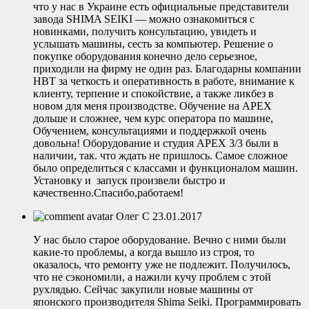
что у нас в Украине есть официальные представители
завода SHIMA SEIKI — можно ознакомиться с
новинками, получить консультацию, увидеть и
услышать машины, сесть за компьютер. Решение о
покупке оборудования конечно дело серьезное,
приходили на фирму не один раз. Благодарны компании
НВТ за четкость и оперативность в работе, внимание к
клиенту, терпение и спокойствие, а также ликбез в
новом для меня производстве. Обучение на APEX
дольше и сложнее, чем курс оператора по машине,
Обучением, консультациями и поддержкой очень
довольна! Оборудование и студия APEX 3/3 были в
наличии, так. что ждать не пришлось. Самое сложное
было определиться с классами и функционалом машин.
Установку и запуск произвели быстро и
качественно.Спасибо,работаем!
Олег C
23.01.2017
У нас было старое оборудование. Вечно с ними были
какие-то проблемы, а когда вышло из строя, то
оказалось, что ремонту уже не подлежит. Получилось,
что не сэкономили, а нажили кучу проблем с этой
рухлядью. Сейчас закупили новые машины от
японского производителя Shima Seiki. Программировать