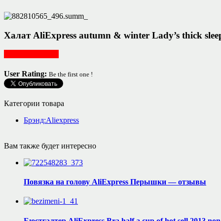
Халат AliExpress autumn & winter Lady’s thick sleep
Женская одежда
User Rating:
Be the first one !
Категории товара
Брэнд:Aliexpress
Вам также будет интересно
Повязка на голову AliExpress Перышки — отзывы
Бюстгалтер AliExpress Bra half a cup of hot sell 2013 no