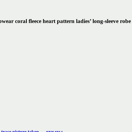
wear coral fleece heart pattern ladies’ long-sleeve r
n-trace picture taken — отзывы