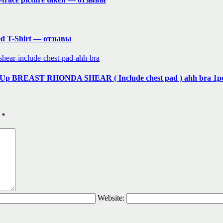
ted T-Shirt — отзывы
Up BREAST RHONDA SHEAR ( Include chest pad ) ahh bra 1pc
ы
*
Website: