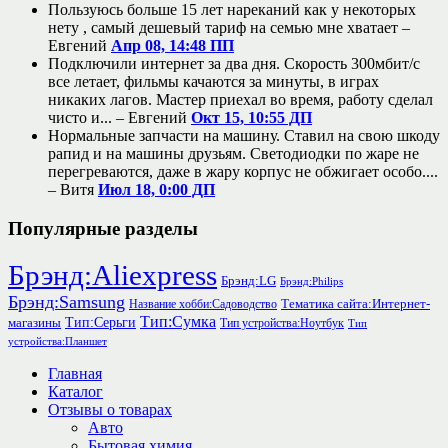
Пользуюсь больше 15 лет нареканий как у некоторых
нету , самый дешевый тариф на семью мне хватает –
Евгений
Апр 08, 14:48 ПП
Подключили интернет за два дня. Скорость 300мбит/с
все летает, фильмы качаются за минуты, в играх
никаких лагов. Мастер приехал во время, работу сделал
чисто и... –
Евгений
Окт 15, 10:55 ДП
Нормальные запчасти на машину. Ставил на свою шкоду
рапид и на машины друзьям. Светодиодки по жаре не
перегреваются, даже в жару корпус не обжигает особо....
–
Витя
Июл 18, 0:00 ДП
Популярные разделы
Брэнд:Aliexpress
Брэнд:LG
Брэнд:Philips
Брэнд:Samsung
Тематика сайта:Интернет-
Название хобби:Садоводство
Тип:Сумка
Тип:Серьги
магазины
Тип устройства:Ноутбук
Тип
устройства:Планшет
Главная
Каталог
Отзывы о товарах
Авто
Бытовая химия