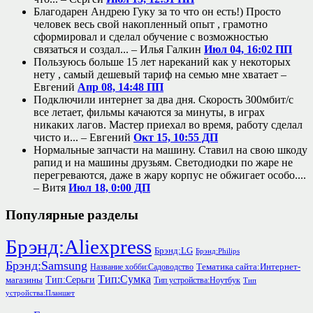
Благодарен Андрею Гуку за то что он есть!) Просто
человек весь свой накопленный опыт , грамотно
сформировал и сделал обучение с возможностью
связаться и создал... –
Илья Галкин
Июл 04, 16:02 ПП
Пользуюсь больше 15 лет нареканий как у некоторых
нету , самый дешевый тариф на семью мне хватает –
Евгений
Апр 08, 14:48 ПП
Подключили интернет за два дня. Скорость 300мбит/с
все летает, фильмы качаются за минуты, в играх
никаких лагов. Мастер приехал во время, работу сделал
чисто и... –
Евгений
Окт 15, 10:55 ДП
Нормальные запчасти на машину. Ставил на свою шкоду
рапид и на машины друзьям. Светодиодки по жаре не
перегреваются, даже в жару корпус не обжигает особо....
–
Витя
Июл 18, 0:00 ДП
Популярные разделы
Брэнд:Aliexpress
Брэнд:LG
Брэнд:Philips
Брэнд:Samsung
Тематика сайта:Интернет-
Название хобби:Садоводство
Тип:Сумка
Тип:Серьги
магазины
Тип устройства:Ноутбук
Тип
устройства:Планшет